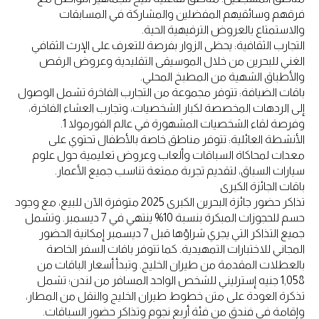
فرقهم وسائقيهم المفضلين والمشاركة في المسابقات
والاستمتاع بالعروض الترفيهية الحية.
التجارب الثقافية: يحظى الزوار بفرصة للتعرف على الإرث الثقافي
الغني للبحرين من خلال الموسيقى التقليدية وعروض الرقص
والأطباق الشهية من المطبخ المحلي.
باقات الضيافة: تتوفر مجموعة من التجارب الفاخرة تشمل الوصول
إلى الردهات المخصصة لكبار الشخصيات، وتجارب العشاء الفاخرة،
وفرصة لقاء الشخصيات المشهورة في عالم الفورمولا 1.
الأنشطة العائلية: تتوفر مناطق خاصة بالأطفال تحتوي على
معدات لمحاكاة السباقات وألعاب وعروض تعليمية حول علوم
سيارات السباق، لتقديم تجربة ممتعة تناسب جميع الأعمار.
باقات الجائزة الكبرى
تذاكر حضور جائزة البحرين الكبرى 2025 متوفرة الآن للبيع، مع وجود
حسم للحجوزات المبكرة بنسبة 10% ينتهي في 7 ديسمبر. وتشمل
جميع التذاكر التي يجري شراؤها قبل 7 ديسمبر إمكانية الحضور
المجاني للاختبارات التمهيدية. كما تتوفر باقات السفر الخاصة
بالعطلات المقدمة من طيران الخليج. وتبدأ أسعار الباقات من
1,058 جنيه إسترليني للشخص الواحد المسافر من لندن؛ تشمل
تذكرة العودة على متن خطوط طيران الخليج والنقل من المطار،
وإقامة في فندق من فئة أربع نجوم وتذاكر حضور السباقات.