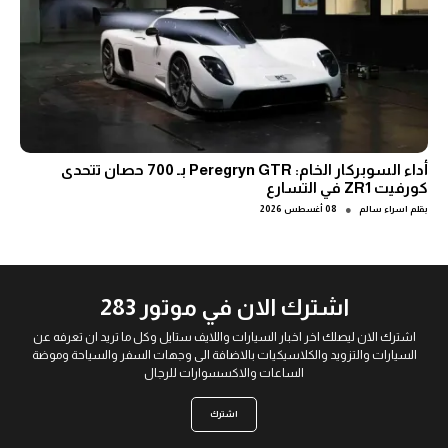
أداء السوبركار الخام: Peregryn GTR بـ 700 حصان تتحدى
كورفيت ZR1 في التسارع
●
بقلم
اسراء سالم
08 أغسطس 2026
اشترك الان في موتور 283
اشترك الان ليصلك اخر اخبار السيارات واللايف ستايل وكل ما تريد ان تعرفه عن
السيارات والتزويد والكلاسيكيات بالاضافة الى وجهات السفر والسياحة وموضة
الساعات والاكسسوارات للرجال
اشترك