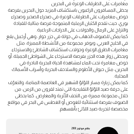
مغامرات على الطرقات الوعرة في البحرين
يحظى المسافرون الراغبون باستكشاف المزيد حول البحرين بفرصة
خوض مغامرات على الطرقات الوعرة في صحراء الصخير وصحراء
بوري، حيث تقدم الكثبان الرملية المتموجة فرصة مثالية للقيادة
والتزلج على الرمال والجولات على الدراجات الرباعية.
كما يمكن للضيوف الذهاب في جولة في جزر حوار، وهي أرخبيل يقع
في الخليج العربي، ويوفر مجموعة من الأنشطة المميزة، مثل
مغامرات الطرق الوعرة وجولات استكشاف الشاطئ والاسترخاء.
ويحظى زوار هذه الجزر بفرصة الاسترخاء على الشواطئ الجميلة، أو
خوض مغامرة تحت الماء لمشاهدة الحياة البحرية النادرة في
البحرين، مثل حيوان الأطوم والسلاحف البحرية وأسراب الأسماك
المحلية.
كما يمكن زيارة مسار اللؤلؤ الشهير في العاصمة المنامة، والتعرّف
على حرفة صيد اللؤلؤ التقليدية التي تمتد لقرون من الزمن، من
خلال مجموعة مميزة من التحف الأثرية والمعارض. كما يحظى
الضيوف بفرصة استثنائية للغوص أو الغطس في البحر في مواقع
مخصصة لتجربة صيد اللآلئ بأنفسهم.
بقلم
موتور 283