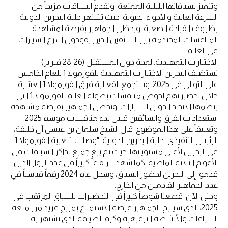
وتتميز بسباقاتها الليلية الممتعة. وتقدم السباقات مزيجاً من
السرعة العالية والأجواء الحيوية، حيث تشتهر حلبة البحرين الدولية
بظروف القيادة الصعبة. ويحظى الجماهير بفرصة لمشاهدة
المنافسات المحتدمة بين السائقين الذين يقودون أسرع السيارات
في العالم.
الاختبارات التمهيدية: لمحة حول المستقبل (26-28 فبراير)
تستضيف البحرين الاختبارات التمهيدية للفورمولا 1 للعام الخامس
على التوالي في 2025. وستجمع الفعالية فرق الفورمولا 1 العشرة
خلال تحضيراتهم لخوض منافسات بطولة العالم للفورمولا 1 التي
ينظمها الاتحاد الدولي للسيارات. وتحظى الجماهير بفرصة مشاهدة
استعدادات الفرق والسائقين قبيل بدء منافسات موسم 2025.
وتعليقاً على هذا الموضوع، قال الشيخ سلمان بن عيسى آل خليفة،
الرئيس التنفيذي لحلبة البحرين الدولية: "وصلت شعبية الفورمولا 1
في البحرين لأعلى مستوياتها، حيث تم بيع جميع تذاكر السباقات في
الأعوام الثلاثة الماضية. كما شهدنا ارتفاعاً كبيراً في عدد الزوار الذين
قدموا إلى البحرين لحضور السباق، وسجل عام 2024 رقماً قياسياً في
عدد الجماهير القادمين من الخارج.
وحتى الآن، قطعنا شوطاً كبيراً في التحضيرات للسباق المرتقب في
2025، الذي سيتيح للجماهير فرصة الاستمتاع بمزيج فريد من متعة
السباقات والأنشطة الترفيهية وكرم الضيافة الذي تشتهر به