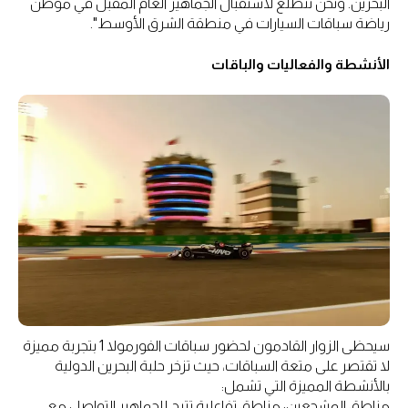
البحرين. ونحن نتطلع لاستقبال الجماهير العام المقبل في موطن
رياضة سباقات السيارات في منطقة الشرق الأوسط".
الأنشطة والفعاليات والباقات
سيحظى الزوار القادمون لحضور سباقات الفورمولا 1 بتجربة مميزة
لا تقتصر على متعة السباقات، حيث تزخر حلبة البحرين الدولية
بالأنشطة المميزة التي تشمل:
مناطق المشجعين: مناطق تفاعلية تتيح للجماهير التواصل مع