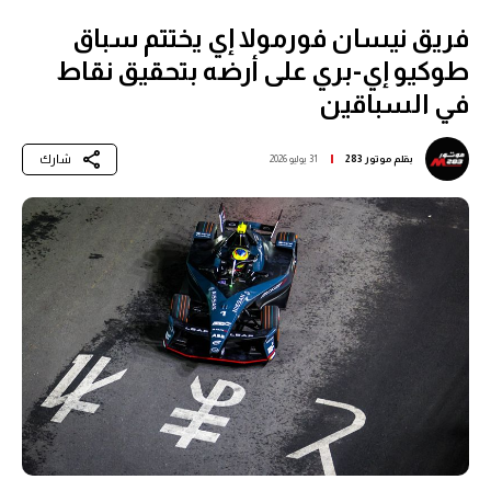
فريق نيسان فورمولا إي يختتم سباق
طوكيو إي-بري على أرضه بتحقيق نقاط
في السباقين
شارك
بقلم
موتور 283
31 يوليو 2026