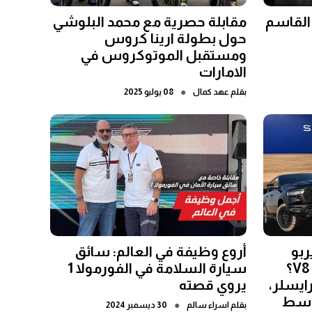
 القاسم
مقابلة حصرية مع محمد البلوشي
حول بطولة ارينا كروس
ومستقبل الموتوكروس في
الامارات
●
بقلم
عهد كمال
08 يوليو 2025
يد V6 التيربو
أروع وظيفة في العالم: سائق
المزدوج أفضل من محرك V8؟
سيارة السلامة في الفورمولا 1
ايسلر،
يروي قصته
أوسط
●
بقلم
اسراء سالم
30 ديسمبر 2024