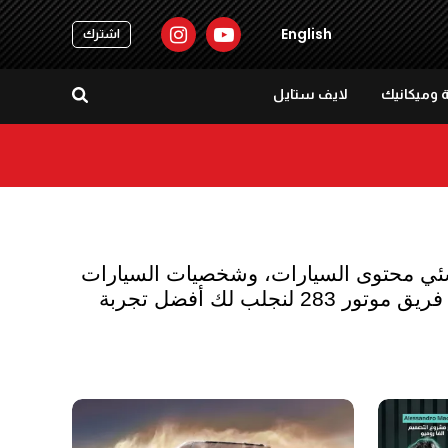
English
اشترك
 وميكانيك
لايف ستايل
دردشة سيارات في موتور 283 هي ببساطة لأولئك الذين يعشقون السيارات، هو مكان لمتابعة منشئي محتوى السيارات، وشخصيات السيارات 
الأبرز، وكبار المديرين التنفيذيين، ببساطة هي مكان مريح لمشاركة الأفكار والخبرات والدردشة مع فريق موتور 283 لنجلب لك أفضل تجربة 