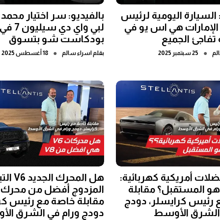
: السيارة اليومية لرئيس
بالفيديو: سر اختيار محمد
الإمارات هي اس يو في
لبي واي دي سيليون 7 في
 تفاجئ الجميع
بودكاست شو بتسوق
●
●
لم
25 سبتمبر 2025
بقلم
اسراء سالم
18 أغسطس 2025
لات أمريكية كهربائية:
هل المحرك الجد
و المستقبل؟ مقابلة
 رئيس كرايسلر، دودج
مقابلة خاصة مع رئيس كر
 الشرق الأوسط
دودج ورام في الشرق ال