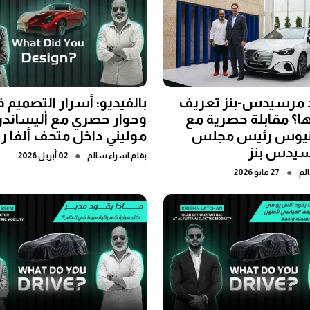
 مرسيدس-بنز تعريف
بالفيديو: أسرار التصميم ف
ا؟ مقابلة حصرية مع
وحوار حصري مع أليساندر
لينيوس رئيس مجلس
موليني داخل متحف ألفا ر
سيدس بنز
●
بقلم
اسراء سالم
02 أبريل 2026
●
لم
27 مايو 2026