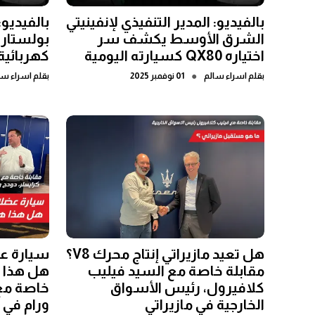
بالفيديو: المدير التنفيذي لإنفينيتي
بالفيديو
الشرق الأوسط يكشف سر
بولستار 
اختياره QX80 كسيارته اليومية
كهربائية
●
بقلم
اسراء سالم
01 نوفمبر 2025
بقلم
اسراء سا
هل تعيد مازيراتي إنتاج محرك V8؟
سيارة عض
مقابلة خاصة مع السيد فيليب
هل هذا ه
كلافيرول، رئيس الأسواق
خاصة مع
الخارجية في مازيراتي
ورام في