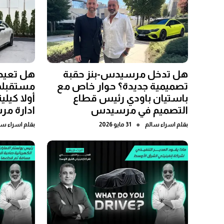
هل تدخل مرسيدس-بنز حقبة
هل تعيد
تصميمية جديدة؟ حوار خاص مع
مستقبله
باستيان باودي رئيس قطاع
أولا كي
التصميم في مرسيدس
ادارة مر
●
بقلم
اسراء سالم
31 مايو 2026
بقلم
اسراء سا