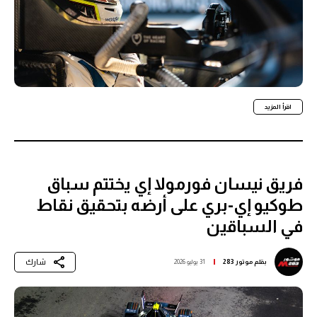
اقرأ المزيد
فريق نيسان فورمولا إي يختتم سباق
طوكيو إي-بري على أرضه بتحقيق نقاط
في السباقين
شارك
بقلم
موتور 283
31 يوليو 2026