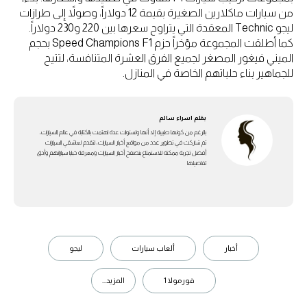
من سيارات ماكلارين الصغيرة بقيمة 12 دولاراً، وصولاً إلى طرازات
ليجو Technic المعقدة التي يتراوح سعرها بين 220 و230 دولاراً.
كما أطلقت المجموعة مؤخراً حزم Speed Champions F1 بحجم
الميني فيغور المصغر لجميع الفرق العشرة المتنافسة، لتتيح
للجماهير بناء حلباتهم الخاصة في المنازل.
بقلم
اسراء سالم
بالرغم من كونها طبيبة إلا أنها ولسنوات عدة اهتمت بالكتابة في عالم السيارات،
ثم شاركت في تطوير عدد من مواقع أخبار السيارات، لتقدم لعاشقي السيارات
أفضل تجربة ممكنة للاستمتاع بتصفح أخبار السيارات ومعرفة خبايا سياراتهم وأدق
تفاصيلها
أخبار
ألعاب سيارات
ليجو
فورمولا 1
المزيد...