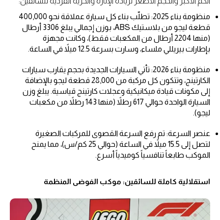
الكم الأكبر والحجم الأصغر لزيادة الإثارة والحرية الفردية للسائقين:
منظومة بناء 2025: تطلّب بناء كل سيارة عملاقة نحو 400,000
قطعة ليجو من بلاستيك ABS، بوزن إجمالي يبلغ 3306 أرطال
(منها 2204 أرطال من المكعبات فقط)، وكانت مجهزة
بإطارات بيريللي ملساء، وسارت بسرعة 12.5 ميلاً في الساعة.
منظومة بناء 2026: تأتي السيارات الجديدة بحجم يقارب سيارات
الكارتينج، وتتكون كل مركبة من 28,000 قطعة ليجو بالإضافة
إلى مكونات قيادة ميكانيكية وعجلات كارتينج قياسية. يبلغ وزن
السيارة الواحدة حوالي 617 رطلاً (منها 143 رطلاً من مكعبات
ليجو).
عنصر السرعة: تم رفع السرعة القصوى للمركبات الصغيرة
لتصل إلى 15.5 ميلاً في الساعة (حوالي 25 كم/س)، مما يمنح
الموكب طابعاً تنافسياً كوميدياً أسرع.
استقلالية كاملة للسائقين: موكب الفوضى المنظمة