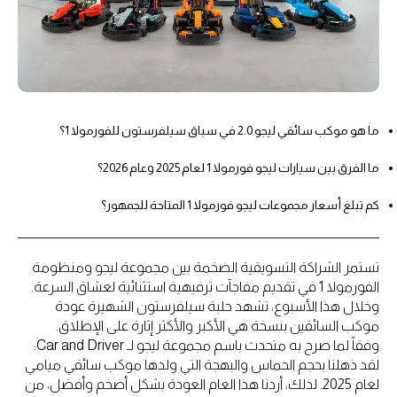
ما هو موكب سائقي ليجو 2.0 في سباق سيلفرستون للفورمولا 1؟
ما الفرق بين سيارات ليجو فورمولا 1 لعام 2025 وعام 2026؟
كم تبلغ أسعار مجموعات ليجو فورمولا 1 المتاحة للجمهور؟
تستمر الشراكة التسويقية الضخمة بين مجموعة ليجو ومنظومة
الفورمولا 1 في تقديم مفاجآت ترفيهية استثنائية لعشاق السرعة.
وخلال هذا الأسبوع، تشهد حلبة سيلفرستون الشهيرة عودة
موكب السائقين بنسخة هي الأكبر والأكثر إثارة على الإطلاق.
وفقاً لما صرح به متحدث باسم مجموعة ليجو لـ Car and Driver:
لقد ذهلنا بحجم الحماس والبهجة التي ولدها موكب سائقي ميامي
لعام 2025. لذلك، أردنا هذا العام العودة بشكل أضخم وأفضل، من