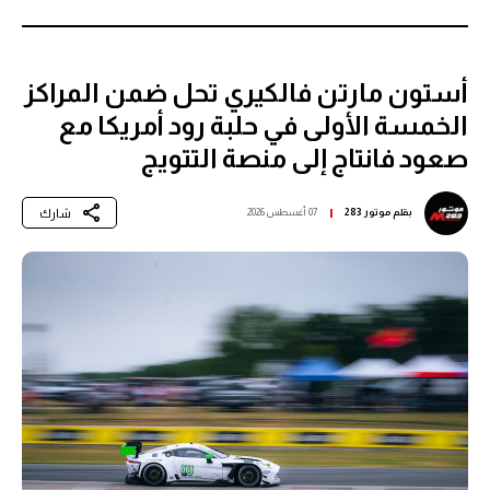
أستون مارتن فالكيري تحل ضمن المراكز
الخمسة الأولى في حلبة رود أمريكا مع
صعود فانتاج إلى منصة التتويج
شارك
بقلم
موتور 283
07 أغسطس 2026