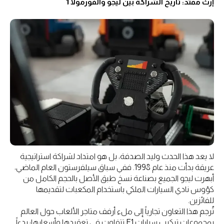
إرث ممتد: تاريخ الشراكة بين ليجو والفورمولا 1
لا يعد هذا الحدث وليد الصدفة، بل هو امتداد لشراكة استراتيجية
عريقة بدأت منذ عام 1998. ففي سباق سيلفرستون العام الماضي،
أبهرت ليجو الجميع بصناعة نسخ طبق الأصل بالحجم الكامل من
كؤوس نادي السيارات الملكي باستخدام المكعبات لتقديمها
للفائزين.
تُرجم هذا التعاون تجارياً إلى ملء أرفف متاجر الألعاب حول العالم
بمجموعات تركيب سيارات F1 تتفاوت في تعقيدها وأسعارها؛ بدءاً