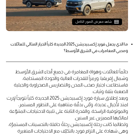
شاهد معرض الصور الكامل
ما الذي يجعل فورد إكسبيديشن 2025 الجديدة كلياً الخيار المثالي للعائلات
ومحبي المغامرات في الشرق الأوسط؟
دائماً للعائلات وهواة المغامرة في جميع أنحاء الشرق الأوسط
وشمال إفريقيا، ورمزاً للقدرات العالية والجودة المستدامة،
فاستطاعت اجتياز صخب المدن والتضاريس الصحراوية والجبلية
الصعبة بثقة وثبات.
ويعد إطلاق سيارة فورد إكسبيديشن 2025 الجديدة كلياً تتويجاً لإرث
امتد لأجيال عديدة، وبُني بدقّة متناهية على التطور المستمر،
والموثوقية الراسخة، والقدرة الثابتة على تلبية الاحتياجات المتنوّعة
لمالكيها المميزين عبر السنين.
ولطالما كانت رحلة إكسبيديشن رحلةً حافلة بالتحسينات المستمرّة،
وهي شهادة على التزام فورد بالتكيّف مع الاحتياجات المتغيرة