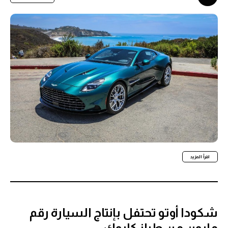
اقرأ المزيد
شكودا أوتو تحتفل بإنتاج السيارة رقم
مليون من طراز كاروك