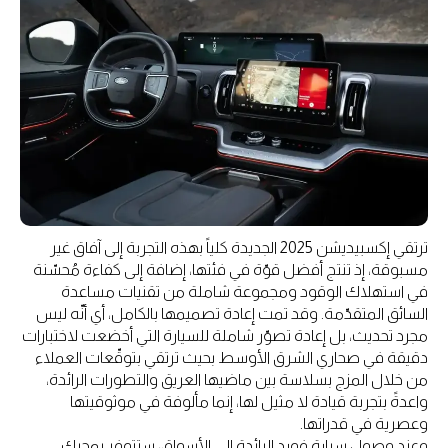
ترتقي إكسبيديشن 2025 الجديدة كلياً بهذه التجربة إلى آفاق غير
مسبوقة، إذ تنتج أفضل قوّة في فئتها، إضافة إلى كفاءة مُحسّنة
في استهلاك الوقود ومجموعة شاملة من تقنيات مساعدة
السائق المتقدّمة. وقد تمت إعادة تصميمها بالكامل، أي أنّه ليس
مجرد تحديث، بل إعادة تصوّر شاملة للسيارة التي أخضعت لاختبارات
دقيقة في صحاري الشرق الأوسط بحيث ترتقي بتوقّعات العملاء
من خلال المزج بسلاسة بين ماضيها العريق والتطورات الرائدة،
واعدةً بتجربة قيادة لا مثيل لها، إنما مألوفة في موثوقيتها
وعصرية في قدراتها.
وعند وصول سيارة فورد الرائدة إلى الأسواق، ستتوفر بمحرك