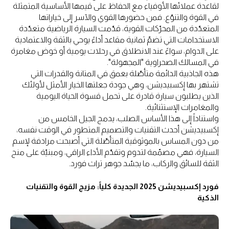
لقاعدة عملائها الأوفياء مع الحفاظ على قيمها الأساسية المتمثلة
في القوة والتنوّع. فمن حضورها القوي والآسر إلى خياراتها
المتعدّدة من المحرّكات القوية، قدّمت السيارة الرياضية متعدّدة
الاستخدامات التي تضمّ ثمانية مقاعد أداءً يوحي بالثقة والاعتمادية
على الدوام، سواءً عند الانطلاق في رحلات يومية أو خوض مغامرة
في المسالك الصحراوية "المجهولة".
هذه الجاذبية الدائمة متأصّلة بعمق في المتانة والقدرات التي
تشتهر بها إكسبيديشن، وهي جودة جعلتها الخيار الأمثل لأولئك
الذين يطلبون سيارة قادرة على تحمل قسوة الحياة اليومية
والمغامرات الإستثنائية.
واستناداً إلى هذا الأساس الصلب، يدمج الجيل الخامس من
إكسبيديشن أحدث التقنيات والتصميم المتطور في الوقت نفسه،
من دون المساس بالموثوقية المتأصّلة التي أصبحت مرادفة لإسم
السيارة، فهي مصمّمة لتدوم وتقدّم الأداء الراقي، ومبنيّة على منح
الثقة للسائق والركاب، ما يجسّد جوهر تراث فورد.
فورد إكسبيديشن 2025 الجديدة كلياً: مزيج القوة والتقنيات
الذكية