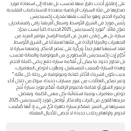
على إطلاق أحدث طراز منها فحسب، بل تعداه إلى استعادة فورد
صدارتها في فئة السيارات الرياضية متعددة الاستخدامات التقليدية
وكبيرة الحجم، وهو ما يُثبت ثقتها بقدرات إكسبيديشن.
رئيس فورد في الشرق الأوسط وشمال أفريقيا، رافي رافيشاندران،
صرّح قائلاً: "فورد إكسبيديشن 2025 الجديدة كلياً ليست مجرّد
سيارة، بل هي إعلان صريح عن التزامنا الراسخ بتوفير المزيد من
التجهيزات والمزايا الرائدة في فئتها لعملائنا في الشرق الأوسط.
فقد استمعنا لهم جيداً، وركّزنا على عنصر الابتكار، وصنعنا سيارة لا
تُكرّم إرث إكسبيديشن الأسطوري من الموثوقية والمتانة فحسب،
بل تتجاوز حدود ما يمكن أن تُقدّمه سيارة دفع رباعي كاملة الحجم.
وهذه السيارة صُممت للمستقبل، وجهّزت لخوض المغامرات،
بحيث تكون الشريك الأكثر كفاءة وموثوقية في رحلة كل عائلة."
وعبر تمكين العائلات من عبور مسارات جديدة، سواءً من خلال أداء
تريمور الشيّق أو فخامة بلاتينوم الراقية، تُقدّم فورد سيارةً تُتيح
خوض مغامرات يومية استثنائية بكل معنى الكلمة. وبفضل
مزيجها القوي من التراث والابتكار، تُواصل فورد إكسبيديشن 2025
مسيرتها في التميز، فتقدّم سيارة جاهزة لأيّ شيء، إذ أنها صُمّمت
لتدوم، ولإلهام رحلات جديدة لا تُحصى للأجيال المقبلة.