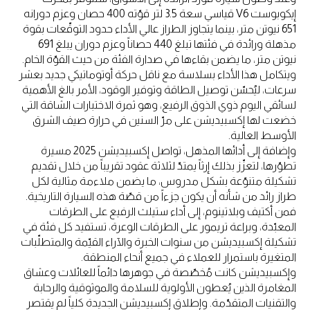
إيكوبوست V6 قياسي سعة 3.5 لتر قوّته 400 حصان وعزم دورانه
651 نيوتن متر، بينما يتجاوز الطراز عالي الأداء حدود التوقّعات بقوة
مذهلة ورائدة في فئتها تبلغ 440 حصاناً وعزم دوران يبلغ 691
نيوتن متر، ما يضمن بقاءها في صدارة الفئة من حيث القوّة الخام.
ويتكامل هذا الأداء بسلاسة مع ناقل حركة أوتوماتيكي جديد بعشر
سرعات، ليُحسّن توصيل الطاقة وتوفير الوقود، الأمر بالغ الأهمية
لسائقي اليوم ذوي الذوق الرفيع، وهو ثمرة الاختبارات الشاقة التي
خضعت لها إكسبيديشن على مرّ السنين في حرارة صيف الشرق
الأوسط العالية.
وإضافة إلى أدائها المذهل، تواصل إكسبيديشن 2025 مسيرة
تطوّرها، لتعزّز بذلك إرثاً يمتدّ لثلاثة عقود تقريباً من خلال تقديم
تشكيلة متنوّعة بشكل مدروس، ما يضمن ملاءمة مثالية لكل
طراز رائد من شأنه أن يكون جزءاً من قصّة هذه السيارة التاريخية.
فمن أكتيف وبلاتينوم، إلى أداء ستيلث الرفيع على الطرقات
المعبّدة، وبراعة تريمور على الطرقات الوعرة، تستفيد كل فئة في
تشكيلة إكسبيديشن من سنوات الخبرة والآراء القيّمة والمتطلّبات
المتغيرة باستمرار للعملاء في جميع أنحاء المنطقة.
وإكسبيديشن كانت مُخصّصة في جوهرها دائماً للعائلات وعشاق
المغامرة الذين يُعطون الأولوية للسلامة والموثوقية والرحابة
والتقنيات المتقدّمة. وإطلاق إكسبيديشن الجديدة كلياً لم يقتصر