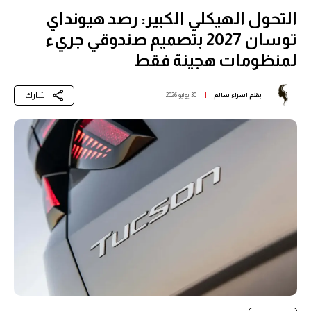
التحول الهيكلي الكبير: رصد هيونداي
توسان 2027 بتصميم صندوقي جريء
لمنظومات هجينة فقط
شارك
بقلم
اسراء سالم
30 يوليو 2026