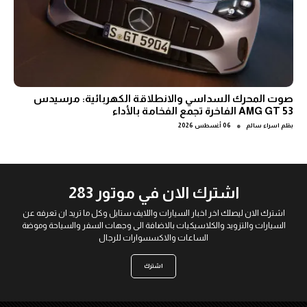
صوت المحرك السداسي والانطلاقة الكهربائية: مرسيدس
AMG GT 53 الفاخرة تجمع الفخامة بالأداء
●
بقلم
اسراء سالم
06 أغسطس 2026
اشترك الان في موتور 283
اشترك الان ليصلك اخر اخبار السيارات واللايف ستايل وكل ما تريد ان تعرفه عن
السيارات والتزويد والكلاسيكيات بالاضافة الى وجهات السفر والسياحة وموضة
الساعات والاكسسوارات للرجال
اشترك