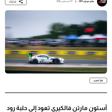
شارك
بقلم
موتور 283
07 أغسطس 2026
اقرأ المزيد
أستون مارتن فالكيري تعود إلى حلبة رود