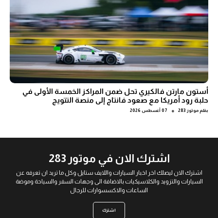
أستون مارتن فالكيري تحل ضمن المراكز الخمسة الأولى في
حلبة رود أمريكا مع صعود فانتاج إلى منصة التتويج
●
بقلم
موتور 283
07 أغسطس 2026
اشترك الان في موتور 283
اشترك الان ليصلك اخر اخبار السيارات واللايف ستايل وكل ما تريد ان تعرفه عن
السيارات والتزويد والكلاسيكيات بالاضافة الى وجهات السفر والسياحة وموضة
الساعات والاكسسوارات للرجال
اشترك