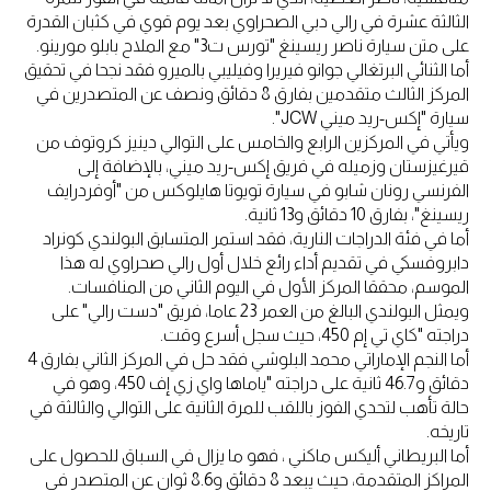
الثالثة عشرة في رالي دبي الصحراوي بعد يوم قوي في كثبان القدرة
على متن سيارة ناصر ريسينغ "تورس ت3" مع الملاح بابلو مورينو.
أما الثنائي البرتغالي جوانو فيريرا وفيليبي بالميرو فقد نجحا في تحقيق
المركز الثالث متقدمين بفارق 8 دقائق ونصف عن المتصدرين في
سيارة "إكس-ريد ميني JCW".
ويأتي في المركزين الرابع والخامس على التوالي دينيز كروتوف من
قيرغيزستان وزميله في فريق إكس-ريد ميني، بالإضافة إلى
الفرنسي رونان شابو في سيارة تويوتا هايلوكس من "أوفردرايف
ريسينغ"، بفارق 10 دقائق و13 ثانية.
أما في فئة الدراجات النارية، فقد استمر المتسابق البولندي كونراد
دابروفسكي في تقديم أداء رائع خلال أول رالي صحراوي له هذا
الموسم، محققا المركز الأول في اليوم الثاني من المنافسات.
ويمثل البولندي البالغ من العمر 23 عاما، فريق "دست رالي" على
دراجته "كاي تي إم 450، حيث سجل أسرع وقت.
أما النجم الإماراتي محمد البلوشي فقد حل في المركز الثاني بفارق 4
دقائق و46.7 ثانية على دراجته "ياماها واي زي إف 450، وهو في
حالة تأهب لتحدي الفوز باللقب للمرة الثانية على التوالي والثالثة في
تاريخه.
أما البريطاني أليكس ماكني ، فهو ما يزال في السباق للحصول على
المراكز المتقدمة، حيث يبعد 8 دقائق و8.6 ثوانٍ عن المتصدر في