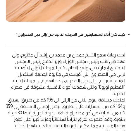
كيف كان أداء المتسابقين في المرحلة الثانية من رالي دبي الصحراوي؟
تحت رعاية سمو الشيخ حمدان بن محمد بن راشد آل مكتوم، ولي
عهد دبي نائب رئيس مجلس الوزراء وزير الدفاع رئيس المجلس
التنفيذي لإمارة دبي، وبعد النجاح الكبير للمرحلة الأولى التأهيلية
لرالي دبي الصحراوي التي أقيمت في حتا يوم الجمعة، استكمل
المتسابقون في رالي دبي الصحراوي تحدياتهم في المرحلة الثانية
"الفطيم تويوتا" والتي شهدت أجواء تنافسية مشوقة في صحراء
القدرة.
امتدت مسافة اليوم الثاني من الرالي الى 195 كم من طريق السباق
و164 كم من المسارات على الطريق، ليصل إجمالي المسافة إلى 359
كم من القيادة في أجواء صحراوية بلغت درجة الحرارة فيها 30 درجة
مئوية. وقد أظهرت الفرق التزاماً استثنائياً وعزماً كبيراً على تجاوز
هذه المسافة، مما يعكس القوة التنافسية العالية لهذا الحدث