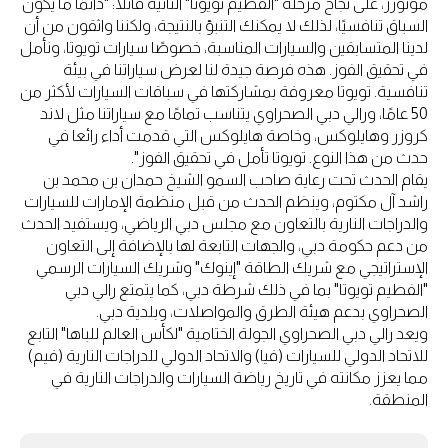
موتورز، على نجاح مرحلة "الفطيم تويوتا" الثانية قائلاً: "دائمًا ما يكون
السباق تنافسيًا، لذلك لا يمكنك التنبؤ بالنتيجة، ولكننا واثقون من أن
لدينا المتسابقين والسيارات المناسبة، خصوصًا سيارات تويوتا، ونأمل
في تحقيق الفوز. هذه فرصة جيدة لنا لعرض سياراتنا في بيئة
تنافسية. تويوتا معروفة بمشاركتها في سباقات السيارات لأكثر من
50 عامًا، ورالي دبي الصحراوي يتناسب تمامًا مع سياراتنا مثل لاند
كروزر وهايلوكس، وخاصة هايلوكس التي قدمت أداء رائعا في
حدث من هذا النوع. تويوتا تأمل في تحقيق الفوز".
يقام الحدث تحت رعاية صاحب السمو الشيخ حمدان بن محمد بن
راشد آل مكتوم، وينظم الحدث من قبل منظمة الإمارات للسيارات
والدراجات النارية بالتعاون مع مجلس دبي الرياضي، ويستفيد الحدث
من دعم حكومة دبي، والجهات التابعة لها بالإضافة إلى التعاون
الإستراتيجي مع شريك الطاقة "إينوك" وشريك السيارات الرسمي
"الفطيم تويوتا" بما في ذلك شرطة دبي، كما يتمتع رالي دبي
الصحراوي بدعم هيئة الطرق والمواصلات، وبلدية دبي.
ويعد رالي دبي الصحراوي الجولة الختامية "لكأس العالم للباها" التابع
للاتحاد الدولي للسيارات (فيا) والاتحاد الدولي للدراجات النارية (فيم)
مما يعزز مكانته في تاريخ رياضة السيارات والدراجات النارية في
المنطقة.