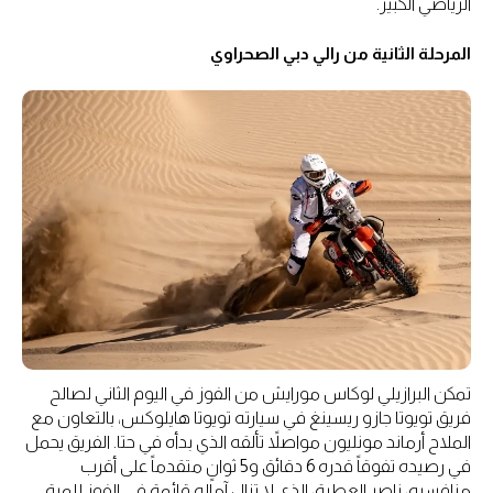
الرياضي الكبير.
المرحلة الثانية من رالي دبي الصحراوي
تمكن البرازيلي لوكاس مورايش من الفوز في اليوم الثاني لصالح
فريق تويوتا جازو ريسينغ في سيارته تويوتا هايلوكس، بالتعاون مع
الملاح أرماند مونليون مواصلاً تألقه الذي بدأه في حتا. الفريق يحمل
في رصيده تفوقاً قدره 6 دقائق و5 ثوانٍ متقدماً على أقرب
منافسيه، ناصر العطية، الذي لا تزال آماله قائمة في الفوز للمرة