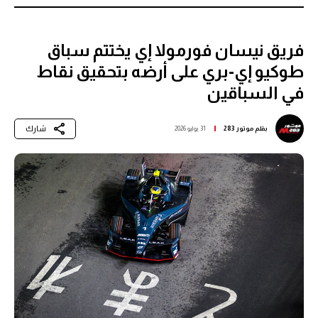
فريق نيسان فورمولا إي يختتم سباق
طوكيو إي-بري على أرضه بتحقيق نقاط
في السباقين
شارك
بقلم
موتور 283
31 يوليو 2026