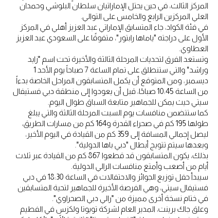
المركز الثالث، في حين يحتل الإماراتيان سلطان البلوشي وحمدان
العلي المركزين الرابع والخامس على التوالي.
في فئة الكواد، جاء المتسابق الإماراتي عبد العزيز أهلي في المركز
الأول على دراجته "ياماها رابتور"، متفوقًا على السعودي عبد العزيز
العطاوي.
وتستعد الفرق لتحديات المرحلة الثالثة والأخيرة تحت اسم "زايد
وراشد" والتي ستنطلق على تمام الساعة 7 صباحاً يوم الأحد 1
ديسمبر، ومن المتوقع أن يكمل المتسابقون المراحل الخاصة بدءاً
من الساعة 10:45 صباحًا، قبل أن يعودوا إلى منطقة دبي فستيفال
سيتي حيث يمكن للجماهير متابعة السباق طوال اليوم.
كما ستتضمن منافسات يوم السبت المرحلة الثالثة والتي يبلغ
طولها 195 كم في صحراء القدرة و164 كم من مسارات الطريق،
ليصل إجمالي المسافة إلى 359 كم من القيادة في اليوم الأخير،
وبعدها سيتم تتويج أبطال "دبي باها الدولية".
بذلك، يكون المتسابقون قد قطعوا 867 كم من القيادة عبر ثلاث
أيام من أصعب وأمتع منافسات الرالي الدولية.
سيبدأ حفل توزيع الجوائز والاحتفالات في الساعة 18:30 في دبي
فستيفال سيتي، وهي الفرصة الأخيرة للجماهير لتحية المتسابقين
في ختام نسخة أخرى مميزة من "رالي دبي الصحراوي".
وعلق جاك برينت، المدير العام لشركة تويوتا ولكزس في الفطيم