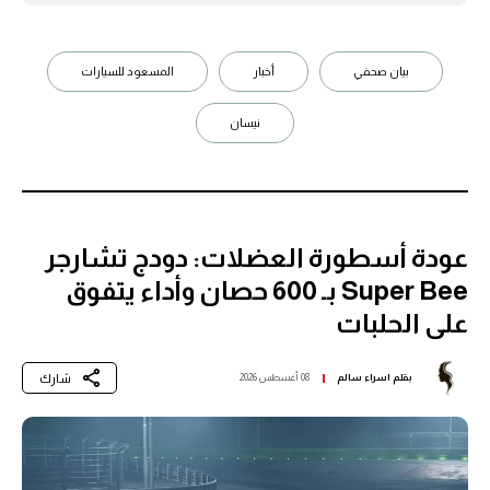
بيان صحفي
أخبار
المسعود للسيارات
نيسان
عودة أسطورة العضلات: دودج تشارجر
Super Bee بـ 600 حصان وأداء يتفوق
على الحلبات
شارك
بقلم
اسراء سالم
08 أغسطس 2026