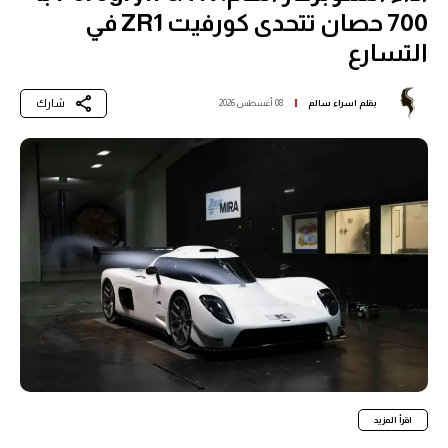
700 حصان تتحدى كورفيت ZR1 في
التسارع
شارك
بقلم
اسراء سالم
08 أغسطس 2026
اقرأ المزيد