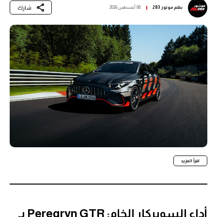
شارك
بقلم
موتور 283
08 أغسطس 2026
اقرأ المزيد
أداء السوبركار الخام: Peregryn GTR بـ