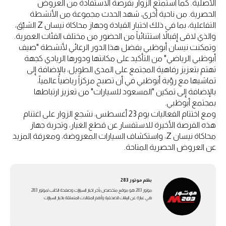
الأصلية. كما استمتع الزوار بفرصة الاستفادة من العروض
الحصرية. من ناحية أخرى، شهد الحدث مجموعة من الأنشطة
التفاعلية، بما في ذلك اختبار القيادة وجهاز محاكاة نيسان Z الشيّق،
والذي لاقى إقبالاً استثنائياً من الحضور من مختلف الفئات العمرية.
وتمكنت نيسان أبوظبي بفضل هذا الدور الرعائي لأنشطة "صيف
أبوظبي الرياضي" من التأكيد على مكانتها ودورها الريادي كجهة
تهتم بتعزيز رفاهية المجتمع على المدى الطويل، بالإضافة إلى
تماشيها مع رؤية أبوظبي في أن تصبح مركزاً رياضياً عالمياً،
بالإضافة إلى تمكين "المسعود للسيارات" من تعزيز ارتباطها
بمجتمع أبوظبي.
ومع اختتام الفعاليات يوم 23 أغسطس، نشجع الزوار على اغتنام
هذه الفرصة الأخيرة للاستفسار عن قطع الغيار، وتجربة جهاز
محاكاة نيسان Z، واستكشاف السيارات المعروضة، ومعرفة المزيد
عن العروض الحصرية المتاحة.
بقلم
موتور 283
موتور 283 هو موقع متخصص بأخر اخبار السيارات وصفحة الكاتب لموتور 283
هي عبارة عن اليبانات الصحفية وأهم المقالات المتعلقة باخبار السيارات