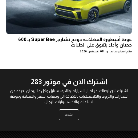
عودة أسطورة العضلات: دودج تشارجر Super Bee بـ 600
حصان وأداء يتفوق على الحلبات
●
بقلم
اسراء سالم
08 أغسطس 2026
اشترك الان في موتور 283
اشترك الان ليصلك اخر اخبار السيارات واللايف ستايل وكل ما تريد ان تعرفه عن
السيارات والتزويد والكلاسيكيات بالاضافة الى وجهات السفر والسياحة وموضة
الساعات والاكسسوارات للرجال
اشترك