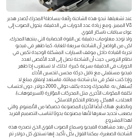
عند تشغيلها، تبدو هذه الشاحنة رائعة ببساطة! المحرك يُصدر هدير
V8 المميز، ومع زيادة عدد الدورات في الدقيقة، يتحول الصوت إلى
عواء سباقات ناسكار القوي.
ولا توجد معلومات دقيقة عن القوة الحصانية التي ينتجها المحرك،
لكن من الواضح أن الشاحنة سريعة للغاية، كما ظهر في فيديو
تجربة القيادة داخل موقف السيارات. المشكلة الوحيدة تكمن في
نظام التروس، حيث أن الشاحنة تصل إلى الحد الأقصى لعدد
الدورات في الدقيقة بسرعة كبيرة. لذلك، لا تستغرب إذا ظهر
فيديو مستقبلي مع ناقل حركة محسن لتحسين الأداء.
وإذا كنت تفكر في بناء شاحنة مماثلة، فاستعد لإنفاق مبلغ لا
يُستهان به. فالمحرك وحده يكلف حوالي 2000 دولار، دون احتساب
تكلفة المكونات الأخرى مثل المحركات المؤازرة (السيرفوهات)،
العجلات، الهيكل، ونظام التحكم اللاسلكي.
وبالطبع، هناك أيضًا الأجزاء المصنوعة خصيصًا من الألمنيوم، والتي
يصعب تحديد سعرها لأنها مصنوعة يدويًا لتناسب التصميم الفريد
لهذا المشروع.
لكن بعد مشاهدة الفيديو وسماع الصوت القوي الذي تصدره هذه
الشاحنة الصغيرة، يمكننا القول بكل تأكيد: إنها تستحق كل دولار تم