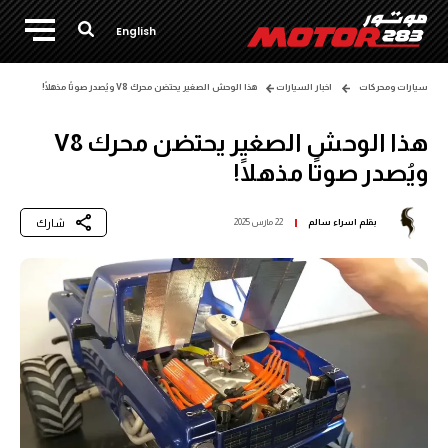
English
سيارات ومحركات
اخبار السيارات
هذا الوحش الصغير يحتضن محرك V8 ويُصدر صوتًا مذهلًا!
هذا الوحش الصغير يحتضن محرك V8
ويُصدر صوتًا مذهلًا!
شارك
بقلم
اسراء سالم
22 مارس 2025