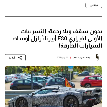
اقرأ المزيد
بدون سقف وبلا رحمة: التسريبات
الأولى لفيراري F80 أبيرتا تُزلزل أوساط
السيارات الخارقة!
شارك
بقلم
اسراء سالم
28 يوليو 2026