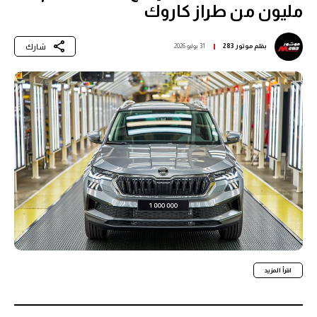
مليون من طراز كاروك
شارك
بقلم
موتور 283
31 يوليو 2026
اقرأ المزيد