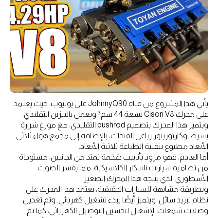
يأتي هذا المشروع من قناة JohnnyQ90 على يوتيوب، حيث يعتمد
على محرك Cison V8 بسعة 44 سم³ ويعمل بالبنزين التقليدي.
ويتميز هذا المحرك بتصميم pushrod التقليدي، مع موزع شرارة
بسيط وكاربوريتور رباعي الفتحات، بالإضافة إلى مجمع هواء ثلاثي
الأبعاد مطبوع بتقنية الطباعة ثلاثية الأبعاد.
أما العادم، فهو مزود بأنابيب ضخمة تمتد من الجانبين، مستوحاة
من تصاميم سيارات ناسكار الكلاسيكية، مما يفسر الصوت
الأسطوري الذي ينتجه هذا المحرك الصغير.
وبطريقة مشابهة للسيارات الحقيقية، يعتمد هذا المحرك على
نظام تبريد سائل، ويتميز أيضًا ببدء تشغيل كهربائي. وتم تعديل
وصلات شمعات الإشعال لتحسين التوصيل الكهربائي، كما تم