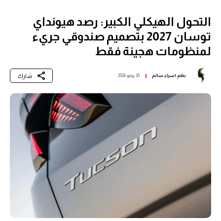
التحول الهيكلي الكبير: رصد هيونداي
توسان 2027 بتصميم صندوقي جريء
لمنظومات هجينة فقط
شارك
بقلم
اسراء سالم
30 يوليو 2026