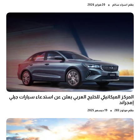
●
بقلم
اسراء سالم
20 فبراير 2026
المركز الميكانيكي للخليج العربي يعلن عن استدعاء سيارات جيلي
إمجراند
●
بقلم
موتور 283
19 ديسمبر 2025