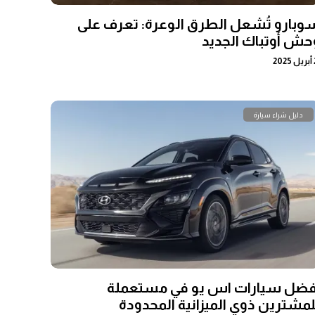
وبارو تُشعل الطرق الوعرة: تعرف على
حش أوتباك الجديد
20
دليل شراء سيارة
فضل سيارات اس يو في مستعملة
لمشترين ذوي الميزانية المحدودة