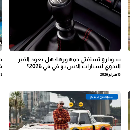
سوبارو تستفتي جمهورها: هل يعود القير
اليدوي لسيارات الاس يو في في 2026؟
ف
15 فبراير 2026
08 فبراي
سيارات من عالم اخر