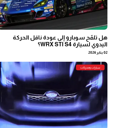
هل تلمّح سوبارو إلى عودة ناقل الحركة
اليدوي لسيارة WRX STI S4؟
02 يناير 2026
سيارات ومحركات