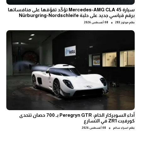
سيارة Mercedes-AMG CLA 45 تؤكّد تفوّقها على منافساتها
برقم قياسي جديد على حلبة Nürburgring-Nordschleife
●
بقلم
موتور 283
08 أغسطس 2026
أداء السوبركار الخام: Peregryn GTR بـ 700 حصان تتحدى
كورفيت ZR1 في التسارع
●
بقلم
اسراء سالم
08 أغسطس 2026