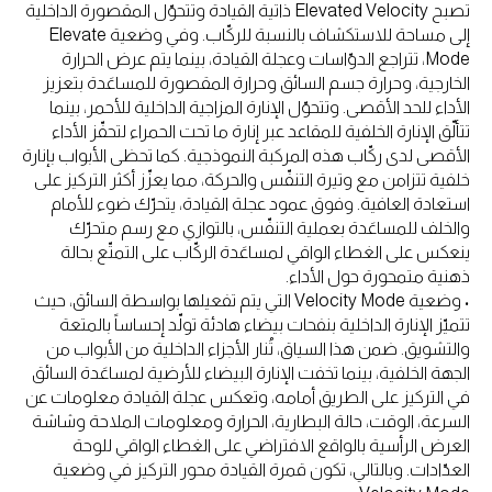
تصبح Elevated Velocity ذاتية القيادة وتتحوّل المقصورة الداخلية
إلى مساحة للاستكشاف بالنسبة للركّاب. وفي وضعية Elevate
Mode، تتراجع الدوّاسات وعجلة القيادة، بينما يتم عرض الحرارة
الخارجية، وحرارة جسم السائق وحرارة المقصورة للمساعَدة بتعزيز
الأداء للحد الأقصى. وتتحوّل الإنارة المزاجية الداخلية للأحمر، بينما
تتألّق الإنارة الخلفية للمقاعد عبر إنارة ما تحت الحمراء لتحفّز الأداء
الأقصى لدى ركّاب هذه المركبة النموذجية. كما تحظى الأبواب بإنارة
خلفية تتزامن مع وتيرة التنفّس والحركة، مما يعزّز أكثر التركيز على
استعادة العافية. وفوق عمود عجلة القيادة، يتحرّك ضوء للأمام
والخلف للمساعَدة بعملية التنفّس، بالتوازي مع رسم متحرّك
ينعكس على الغطاء الواقي لمساعَدة الركّاب على التمتّع بحالة
ذهنية متمحورة حول الأداء.
• وضعية Velocity Mode التي يتم تفعيلها بواسطة السائق، حيث
تتميّز الإنارة الداخلية بنفحات بيضاء هادئة تولّد إحساساً بالمتعة
والتشويق. ضمن هذا السياق، تُنار الأجزاء الداخلية من الأبواب من
الجهة الخلفية، بينما تخفت الإنارة البيضاء للأرضية لمساعَدة السائق
في التركيز على الطريق أمامه، وتعكس عجلة القيادة معلومات عن
السرعة، الوقت، حالة البطارية، الحرارة ومعلومات الملاحة وشاشة
العرض الرأسية بالواقع الافتراضي على الغطاء الواقي للوحة
العدّادات. وبالتالي، تكون قمرة القيادة محور التركيز في وضعية