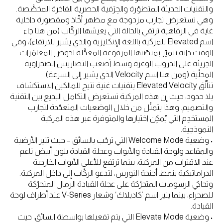
والتقنيات الحديثة المتطوّرة والحِرَفية الحصرية الفاخرة المخصَّصة.
وهي تستعرض تجارب مزدوجة مع مظهر أخّاذ ومقصورة داخلية
غاية في الرفاهية ترتقي بالحالة التي يعيشها الركّاب (من هنا جاء
اسم Elevated للمركبة باللغة الإنكليزية والذي يشير للارتقاء)، وفي
الوقت ذاته تتميّز بمنصّتها المرفوعة المعدَّلة لخوض المغامَرات
الجريئة على الدروب الوعرة وسط أصعب التضاريس الصحراوية
المحلّية (ومن هنا اسم Velocity الذي يشير إلى السرعة).
تتألّق Elevated Velocity بتقنيات غنية تتيح للمالكين الاستكشاف
بلا حدود، حيث إن هذه المركبة تستعرض التكامل البديع بين التقنية
والتصميم. وهذا يتمثّل من خلال الوضعيات المتعدّدة لتجارب
المستخدِم التي يُمكِن اختيارها والمتوفرة عبر هذه المركبة
النموذجية.
• وضعية Welcome Mode التي ترحّب بالسائق – حيث تنير الأرضية
والمقاعد ولوحة القيادة والأبواب وعجلة القيادة بلون أبيض ناعم
عند الاقتراب من المركبة، بينما ترتفع للأعلى الأبواب الخارجية
الدراماتيكية بنمط أجنحة النورس، لتدعو الركّاب إلى داخل المركبة.
وتحاكي الرسومات المتحرّكة على عجلة القيادة الرمال المتحرّكة
للصحراء، بينما ينير اسم ’كاديلاك‘ وشعار V-Series عند أطراف لوحة
القيادة.
• وضعية Elevate Mode التي يتم تفعيلها بواسطة السائق، حيث