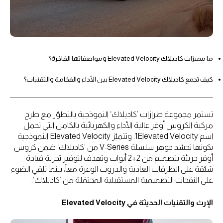
ما مميزات كاديلاك Elevated Velocity ومواصفاتها الفاخرة؟
كيف تجمع كاديلاك Elevated Velocity بين الأداء والفخامة والتقنيات؟
تستمر مجموعة طرازات ’كاديلاك‘ النموذجية بالتطوّر مع طرح
مركبة الكروس أوفر عالية الأداء والكهربائية بالكامل التي تحمل
اسم 1Elevated Velocity. وتتميّز Elevated Velocity النموذجية
بكونها تجسّد جوهر سلسلة V-Series من ’كاديلاك‘ ضمن كروس
أوفر جريئة بتصميم من 2+2 أبواب وتهدف لتوفير تجربة قيادة
شيّقة على الطرقات العادية والدروب الوعرة معاً، بينما تلقي الضوء
على النفحات التصميمية المستقبلية المحتمَلة من ’كاديلاك‘.
الإرث والتقنيات الحديثة في Elevated Velocity