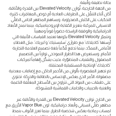
بحالة نظيفة وأنيقة.
من الجهة الخارجية، تُوازِن Elevated Velocity بين القدرة والأناقة،
أكان أثناء التنقّل على الطرقات العادية أم خوض المغامَرات كثيرة
التحدّيات على الكثبان الصحراوية. ويساهم المظهر الجانبي الظلّي
الانسيابي للمركبة بتعزيز الكفاءة الإيروديناميكية، بينما تمنح الأبعاد
الدراماتيكية والوقفة الراسخة حضوراً قوياً ومهيباً.
وتتميّز Elevated Velocity بكونها تعتمد القياسات الأنيقة التي
أرستها ’كاديلاك‘ مع طرازَي ’سليستيك‘ و’ليريك‘، مثل الغطاء
الأمامي الممدَّد، بينما تدفع قُدُماً بلغة تصميم العلامة التجارية
للأمام. ويستعرض هذا الطراز النموذجي توازناً بين التصميم
المصقول والتقنيات المتطوّرة، بحيث يشكّل إلهاماً لمركبات
’كاديلاك‘ الإنتاجية المستقبلية المحتمَلة.
تم تجهيز المقصورة بألوان من الأحمر الداكن مع إضافات معدنية
مصقولة، الأمر الذي يعكس الإحساس بالطاقة والحركة. تحتوي
على طبقات من المواد التي تتراوح بين الأسطح المغلَّفة الناعمة
والغنية بالحبيبات والخامات القماشية المشبوكة،
من الخارج، توازن Elevated Velocity بين القدرة والأناقة عبر
مظهر ظلّي انسيابي وأبعاد دراماتيكية. لون Vapor Blue الأزرق مع
لمسات رمادية يعكس شخصية الطراز، بينما تعزز الأبواب بنمط