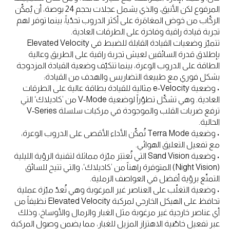
المرفوع لكن الأنيق، والذي يشمل عجلات بحجم 24 بوصة، أن يُمكِّن
الركّاب من خوض المغامَرة على أكثر الدروب تحدّياً، بينما توفر لهم
تجربة قيادة راقية وفاخرة على الطرقات العادية.
تتميّز وضعيات القيادة القابلة للضبط في Elevated Velocity
بإطلاق قدرة السائقين لعيش تجربة راقية على الطريق وعالية
الطاقة على الدروب الوعرة، بينما تتكيّف وضعية القيادة المزدوجة
بشكل فوري مع طبيعة التضاريس والهدف من القيادة:
• وضعية e-Velocity مثالية للقيادة بطاقة عالية على الطرقات
العادية. وهي تشكّل تطوّراً لوضعية V-Mode من ’كاديلاك‘ التي
ترفع ضربات القلب والموجودة في مركبات سلسلة V-Series
الحالية.
• وضعية Terra Mode تُمكِّن الأداء الأقصى على الدروب الوعرة،
مع تفعيل التعليق الهوائي.
• وضعية Sand Vision التي تُعتبَر ميّزة مماثلة لتقنية الرؤية الليلية
(Night Vision) المتوفرة راهناً من ’كاديلاك‘، والتي تتيح للسائق
التمتّع برؤية أفضل في العواصف الرملية.
• وضعية التغلّب على العناصر غير المرغوبة وهي تُعدّ ميّزة عملية
تحافظ على الهيكل الخارجي لمركبة Elevated Velocity نظيفاً من
أي عناصر خارجية غير مرغوبة مثل الغبار والرمال والأوساخ، وذلك
عبر تفعيل خاصّية الاهتزاز المزيل للغبار، مما يضمن وصول المركبة