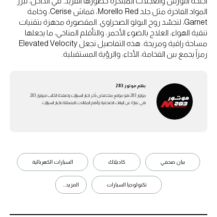
أجنحة النورس والعجلات المبتكرة حضورها الفريد. في الداخل، تبرز
المواد الفاخرة مثل جلد Morello Red، قماش Cerise، وخامة
Garnet، لتجسّد روح البولو الصحراوي. المقصورة مجهزة بتقنيات
تنقية الهواء، العلاج بالضوء الأحمر، والتأقلم المناخي، ما يجعلها
مساحة راقية ومريحة. هذه التفاصيل تجعل Elevated Velocity
رمزاً يجمع بين الفخامة، الأداء، والرؤية المستقبلية.
بقلم
موتور 283
موتور 283 هو موقع متخصص بأخر اخبار السيارات وصفحة الكاتب لموتور 283
هي عبارة عن اليبانات الصحفية وأهم المقالات المتعلقة باخبار السيارات
بيان صحفي
كاديلاك
السيارات الكهربائية
تكنولوجيا السيارات
المزيد...