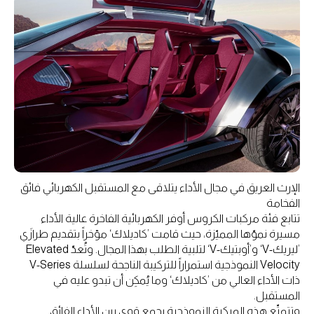
الإرث العريق في مجال الأداء يتلاقى مع المستقبل الكهربائي فائق
الفخامة
تتابع فئة مركبات الكروس أوفر الكهربائية الفاخرة عالية الأداء
مسيرة نموّها المميّزة، حيث قامت ’كاديلاك‘ مؤخراً بتقديم طرازَي
’ليريك-V‘ و’أوبتيك-V‘ لتلبية الطلب بهذا المجال. وتُعدّ Elevated
Velocity النموذجية استمراراً للتركيبة الناجحة لسلسلة V-Series
ذات الأداء العالي من ’كاديلاك‘ وما يُمكِن أن تبدو عليه في
المستقبل.
وتتمتّع هذه المركبة النموذجية بجمع قوي بين الأداء الفائق