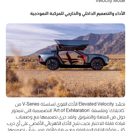
Velocity Mode.
الأداء والتصميم الداخلي والخارجي للمركبة النموذجية
تجسّد Elevated Velocity الأداء القوي لسلسلة V-Series من
’كاديلاك‘ وفلسفة ’Art of Exhilaration‘ التصميمية التي تتمحور
حول فن المتعة والتشويق. ولقد جرى تصميمها مع وضعيات
قيادة قابلة للاختيار بحيث تتيح الأداء الكهربائي الأقصى على أي درب
كان، وقمّة الإثارة المترافقة مع سيارة فائقة. ومن شأن تصميمها