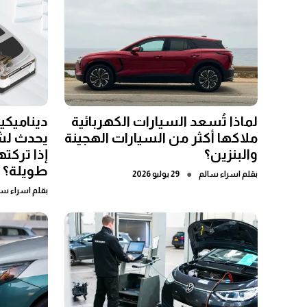
لماذا تُسعد السيارات الكهربائية
ديناميكية
ملاكها أكثر من السيارات الهجينة
يحدث لش
والبنزين؟
إذا تركت
طويلة؟
●
بقلم
اسراء سالم
29 يوليو 2026
بقلم
اسراء سا