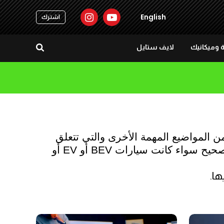
English
اشترك
 وميكانيك
لايف ستايل
لا تتعلق السيارات الكهربائية فقط بشراء أفضل سيارة، بل الأمر أعمق من ذلك حيث هناك العديد من المواضيع المهمة الأخرى والتي تتعلق 
بمعرفة كيفية صيانتها والحصول على بعض النصائح حول كيفية استخدام السيارة الكهربائية بشكل صحيح سواء كانت سيارات BEV أو EV أو 
ها.