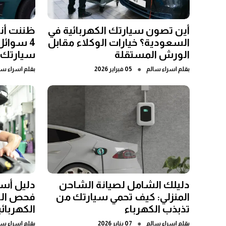
أين تصون سيارتك الكهربائية في
ظننت أنه
السعودية؟ خيارات الوكلاء مقابل
4 سوائ
الورش المستقلة
سيارتك ا
●
بقلم
اسراء سالم
05 فبراير 2026
بقلم
اسراء سا
دليلك الشامل لصيانة الشاحن
دليل أسا
المنزلي: كيف تحمي سيارتك من
فحص الس
تذبذب الكهرباء
الكهربائي
●
بقلم
اسراء سالم
07 يناير 2026
بقلم
اسراء سا