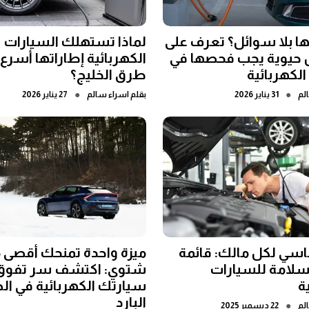
ا بلا سوائل؟ تعرف على
لماذا تستهلك السيارات
ل حيوية يجب فحصها في
الكهربائية إطاراتها أسرع
لكهربائية
طرق الخليج؟
●
●
لم
31 يناير 2026
بقلم
اسراء سالم
27 يناير 2026
سي لكل مالك: قائمة
ميزة واحدة تمنحك أقصى 
لامة للسيارات
شتوي: اكتشف سر تفوق
ة
سيارتك الكهربائية في 
البارد
●
لم
22 ديسمبر 2025