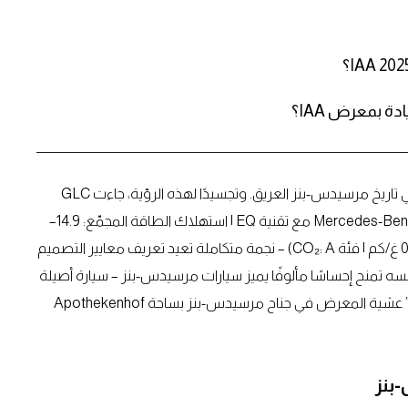
ة بمعرض IAA؟
كشف الرئيس التنفيذي أولا كالينيوس اليوم عن فصل جديد في تاريخ مرسيدس-بنز العريق. وتجسيدًا لهذه الرؤية، جاءت GLC
الكهربائية الجديدة كليًا (الأرقام المؤقتة: Mercedes-Benz GLC 400 4MATIC مع تقنية EQ | استهلاك الطاقة المجمّع: 14.9–
18.8 كيلوواط/100 كم | انبعاثات ثاني أكسيد الكربون المجمّعة: 0 غ/كم | فئة CO₂: A) – نجمة متكاملة تعيد تعريف معايير التصميم
سه تمنح إحساسًا مألوفًا يميز سيارات مرسيدس-بنز – سيارة أصيلة
بكل المقاييس. وقد تم الكشف عنها خلال فعالية “Pre-Night” عشية المعرض في جناح مرسيدس-بنز بساحة Apothekenhof