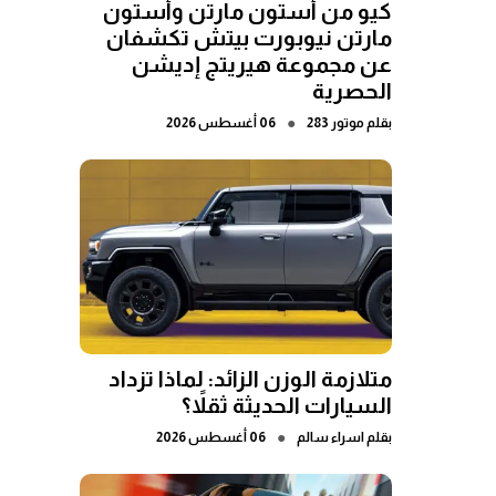
كيو من أستون مارتن وأستون
مارتن نيوبورت بيتش تكشفان
عن مجموعة هيريتج إديشن
الحصرية
●
بقلم
موتور 283
06 أغسطس 2026
متلازمة الوزن الزائد: لماذا تزداد
السيارات الحديثة ثقلاً؟
●
بقلم
اسراء سالم
06 أغسطس 2026