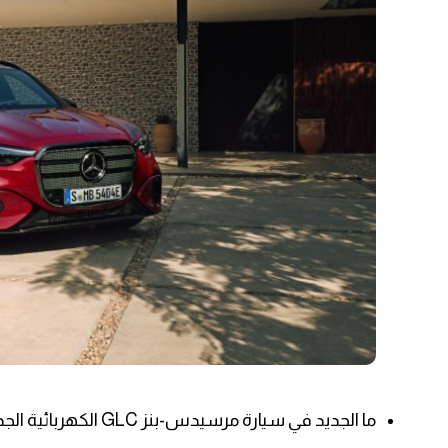
ما الجديد في سيارة مرسيدس-بنز GLC الكهربائية الجديدة كليًا؟