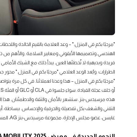
الهندسي وتصميمها الأيقوني ومعايير السلامة. والأهم من ذلك، أ
فريدة وبديهية لا تُخطئها العين. يبدأ ذلك مع الشبك الأمامي 
الطرازات. ويُعد الوعد العلامي "مرحبًا بكم في المنزل." محور جميع أن
"مرحبًا بكم في المنزل – هذا وعدنا لعملائنا. في كل مرة يتواص
أ
التقني والشغف بكل تفصيلة والحرفية والإحساس. ببساطة: أي
غايسن، عضو مجلس الإدارة، مجموعة مرسيدس-بنز AG، المسؤول عن المبيعات
النجوم الجديدة في معرض IAA MOBILITY 2025