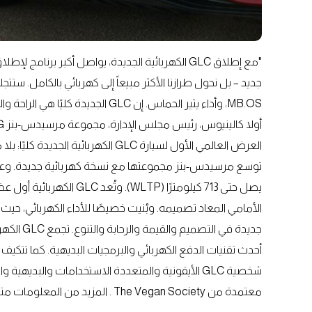
"مع إطلاق GLC الكهربائية الجديدة، يواصل أكبر برنا
جديد – بل نحول طرازنا الأكثر مبيعاً إلى كهربائي بالكامل. س
MB.OS، وأداء يثير الحماس. إن GLC الجديدة كليًا هي الراحة والديناميكية والكفاءة والذكاء في انسجام مثالي."
أولا كالينيوس، رئيس مجلس الإدارة، مجموعة مرسيدس-بنز AG
العرض العالمي الأول لسيارة GLC الكهرب
يصل حتى 713 كيلومترًا (LTP
الأمامي المعاد تصميمه. وبُنيت خصيصًا للأداء الكهربائي، ح
جديدة في 
أحدث تقنيات الدفع الكهربائي والبرمجيات البديهية. كما تتكي
شخصية GLC الأيقونية والمتعددة الاستخدامات والبديه
معتمدة من The Vegan Society . المزيد من المعلومات متاح هنا. مزيد من المعلومات حول طراز GLC الكهربائي الجديد