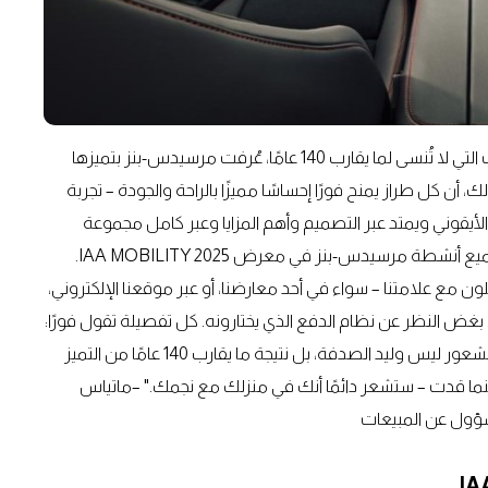
"مرحبًا بكم في المنزل." – وعد العلامة بالقيم الخالدة واللحظات التي لا تُنسى لما يقارب 140 عامًا، عُرفت مرسيدس-بنز بتميزها
ن كل طراز يمنح فورًا إحساسًا مميزًا بالراحة والجودة – تجربة
الأيقوني ويمتد عبر التصميم وأهم المزايا وعبر كامل مجموعة
شطة مرسيدس-بنز في معرض IAA MOBILITY 2025.
لون مع علامتنا – سواء في أحد معارضنا، أو عبر موقعنا الإلكتروني،
و خلف عجلة القيادة. سواء جلسوا في CLA أو GLC أو الفئة S. بغض النظر عن نظام الدفع الذي يختارونه. كل تفصيلة تقول فورًا:
هذه مرسيدس-بنز. ستشعر بالأمان والثقة والاطمئنان. هذا الشعور ليس وليد الصدفة، بل نتيجة ما يقارب 140 عامًا من التميز
نما قدت – ستشعر دائمًا أنك في منزلك مع نجمك." –ماتياس