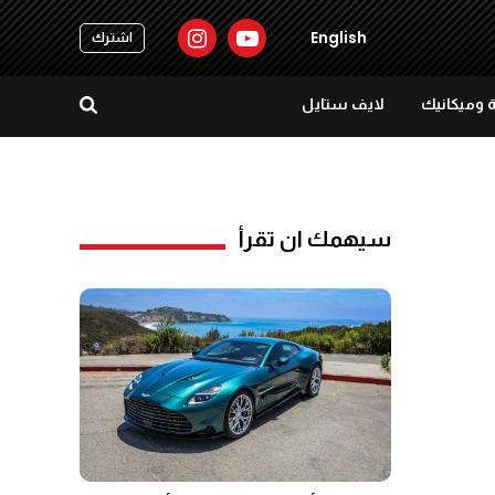
English
اشترك
 وميكانيك
لايف ستايل
سيهمك ان تقرأ