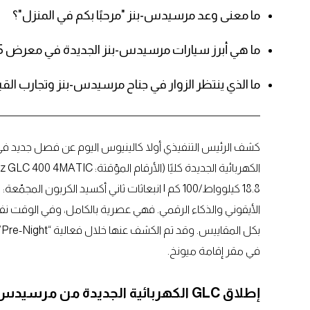
ما معنى وعد مرسيدس-بنز "مرحبًا بكم في المنزل"؟
ما هي أبرز سيارات مرسيدس-بنز الجديدة في معرض IAA 2025؟
ما الذي ينتظر الزوار في جناح مرسيدس-بنز وتجارب القياد
الأيقوني والذكاء الرقمي. فهي عصرية بالكامل، وفي الوقت نف
في مقر إقامة ميونخ.
إطلاق GLC الكهربائية الجديدة من مرسيدس-بنز